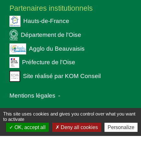
Partenaires institutionnels
Hauts-de-France
Département de l'Oise
Agglo du Beauvaisis
Préfecture de l'Oise
Site réalisé par KOM Conseil
Mentions légales
-
Politique de confidentialité
-
Accessibilité
-
This site uses cookies and gives you control over what you want
to activate
Plan du site
-
Gestion des cookies
OK, accept all
Deny all cookies
Personalize