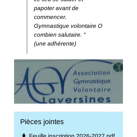
papoter avant de
commencer.
Gymnastique volontaire O
combien salutaire. "
(une adhérente)
Pièces jointes
Feuille inscription 2026-2027.pdf
file_download