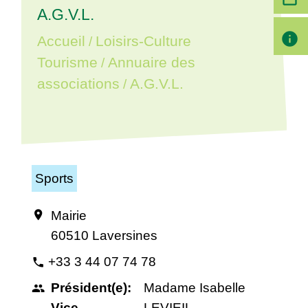
A.G.V.L.
info
Accueil
Loisirs-Culture
/
Tourisme
Annuaire des
/
associations
A.G.V.L.
/
Sports
Mairie
location_on
60510 Laversines
+33 3 44 07 74 78
phone
Président(e):
Madame Isabelle
people
Vice-
LEVIEIL