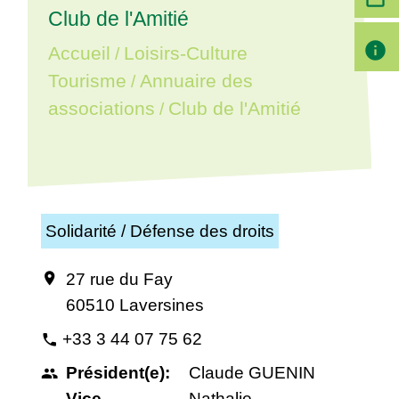
Club de l'Amitié
info
Accueil
Loisirs-Culture
/
Tourisme
Annuaire des
/
associations
Club de l'Amitié
/
Solidarité / Défense des droits
27 rue du Fay
location_on
60510 Laversines
+33 3 44 07 75 62
phone
Président(e):
Claude GUENIN
people
Vice-
Nathalie