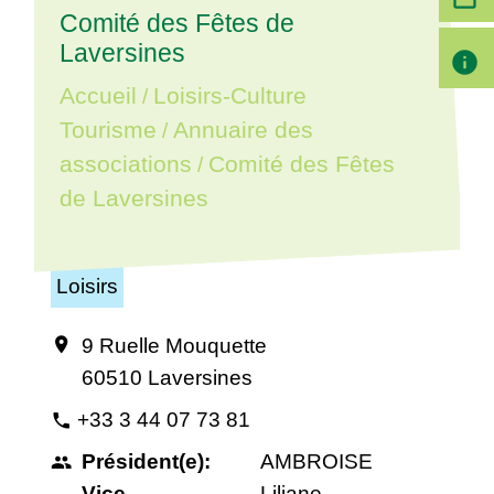
Comité des Fêtes de
Laversines
info
Accueil
Loisirs-Culture
/
Tourisme
Annuaire des
/
associations
Comité des Fêtes
/
de Laversines
Loisirs
9 Ruelle Mouquette
location_on
60510 Laversines
+33 3 44 07 73 81
phone
Président(e):
AMBROISE
people
Vice-
Liliane