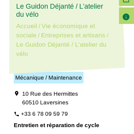
Le Guidon Déjanté / L’atelier
du vélo
info
Accueil
Vie économique et
/
sociale
Entreprises et artisans
/
/
Le Guidon Déjanté / L’atelier du
vélo
Mécanique / Maintenance
10 Rue des Hermittes
location_on
60510 Laversines
+33 6 78 09 59 79
phone
Entretien et réparation de cycle