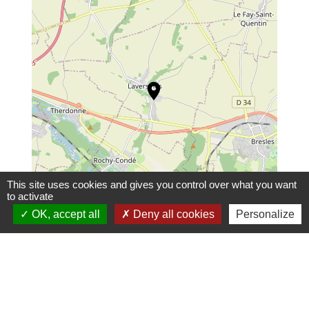
location_on
This site uses cookies and gives you control over what you want
to activate
OK, accept all
Deny all cookies
Personalize
© OpenStreetMap
Leaflet