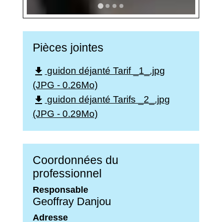
Pièces jointes
guidon déjanté Tarif _1_.jpg
file_download
(JPG - 0.26Mo)
guidon déjanté Tarifs _2_.jpg
file_download
(JPG - 0.29Mo)
Coordonnées du
professionnel
Responsable
Geoffray Danjou
Adresse