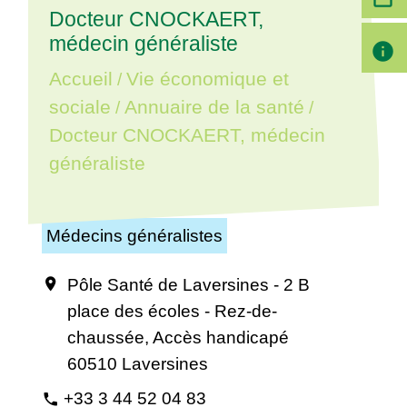
Docteur CNOCKAERT,
médecin généraliste
info
Accueil
Vie économique et
/
sociale
Annuaire de la santé
/
/
Docteur CNOCKAERT, médecin
généraliste
Médecins généralistes
Pôle Santé de Laversines - 2 B
location_on
place des écoles - Rez-de-
chaussée, Accès handicapé
60510 Laversines
+33 3 44 52 04 83
phone