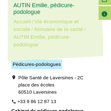
AUTIN Emilie, pédicure-
podologue
info
Accueil
Vie économique et
/
sociale
Annuaire de la santé
/
/
AUTIN Emilie, pédicure-
podologue
Pédicures-podologues
Pôle Santé de Laversines - 2C
location_on
place des écoles
60510 Laversines
+33 9 86 12 87 13
phone
Cabinet de pédicure-podologue