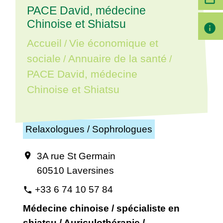
PACE David, médecine
Chinoise et Shiatsu
info
Accueil
Vie économique et
/
sociale
Annuaire de la santé
/
/
PACE David, médecine
Chinoise et Shiatsu
Relaxologues / Sophrologues
3A rue St Germain
location_on
60510 Laversines
+33 6 74 10 57 84
phone
Médecine chinoise / spécialiste en
shiatsu / Auriculothérapie /