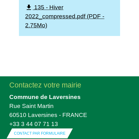
135 - Hiver
file_download
2022_compressed.pdf (PDF -
2.75Mo)
Contactez votre mairie
Commune de Laversines
Rue Saint Martin
60510 Laversines - FRANCE
+33 3 44 07 71 13
CONTACT PAR FORMULAIRE