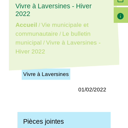
Vivre à Laversines - Hiver
2022
info
Accueil
Vie municipale et
/
communautaire
Le bulletin
/
municipal
Vivre à Laversines -
/
Hiver 2022
Vivre à Laversines
01/02/2022
Pièces jointes