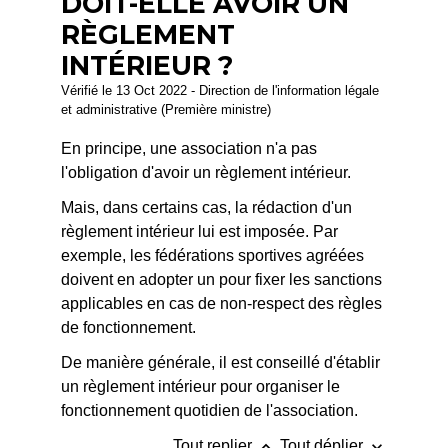
DOIT-ELLE AVOIR UN
RÈGLEMENT
INTÉRIEUR ?
Vérifié le 13 Oct 2022 - Direction de l'information légale
et administrative (Première ministre)
En principe, une association n'a pas
l'obligation d'avoir un règlement intérieur.
Mais, dans certains cas, la rédaction d'un
règlement intérieur lui est imposée. Par
exemple, les fédérations sportives agréées
doivent en adopter un pour fixer les sanctions
applicables en cas de non-respect des règles
de fonctionnement.
De manière générale, il est conseillé d'établir
un règlement intérieur pour organiser le
fonctionnement quotidien de l'association.
keyboard_arrow_up
keyboard_arrow_down
Tout replier
Tout déplier