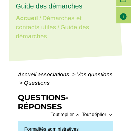
Guide des démarches
info
Accueil
Démarches et
/
contacts utiles
Guide des
/
démarches
Accueil associations
>
Vos questions
>
Questions
QUESTIONS-
RÉPONSES
keyboard_arrow_up
keyboard_arrow_down
Tout replier
Tout déplier
Formalités administratives