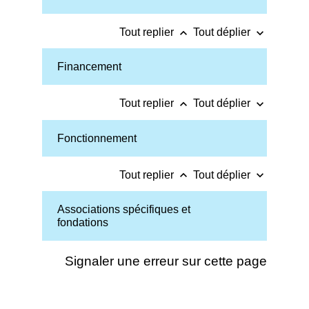
keyboard_arrow_up
keyboard_arrow_down
Tout replier
Tout déplier
Financement
keyboard_arrow_up
keyboard_arrow_down
Tout replier
Tout déplier
Fonctionnement
keyboard_arrow_up
keyboard_arrow_down
Tout replier
Tout déplier
Associations spécifiques et
fondations
Signaler une erreur sur cette page