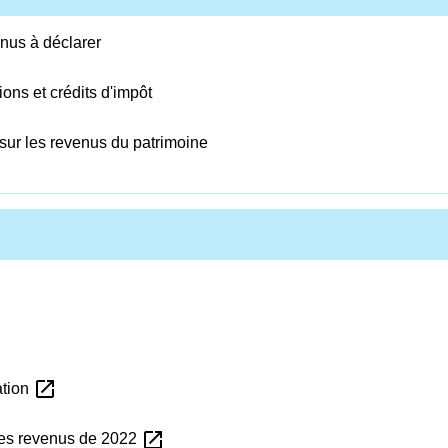
enus à déclarer
ions et crédits d'impôt
ur les revenus du patrimoine
open_in_new
ation
open_in_new
des revenus de 2022