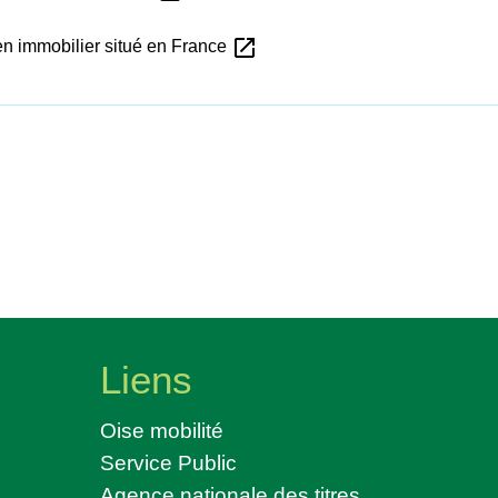
open_in_new
ien immobilier situé en France
Liens
Oise mobilité
Service Public
Agence nationale des titres