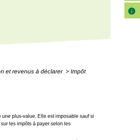
info
ion et revenus à déclarer
>
Impôt
 une plus-value. Elle est imposable sauf si
sur les impôts à payer selon les