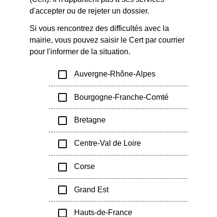
d'accepter ou de rejeter un dossier.
Si vous rencontrez des difficultés avec la
mairie, vous pouvez saisir le Cert par courrier
pour l'informer de la situation.
check_box_outline_blank
Auvergne-Rhône-Alpes
check_box_outline_blank
Bourgogne-Franche-Comté
check_box_outline_blank
Bretagne
check_box_outline_blank
Centre-Val de Loire
check_box_outline_blank
Corse
check_box_outline_blank
Grand Est
check_box_outline_blank
Hauts-de-France