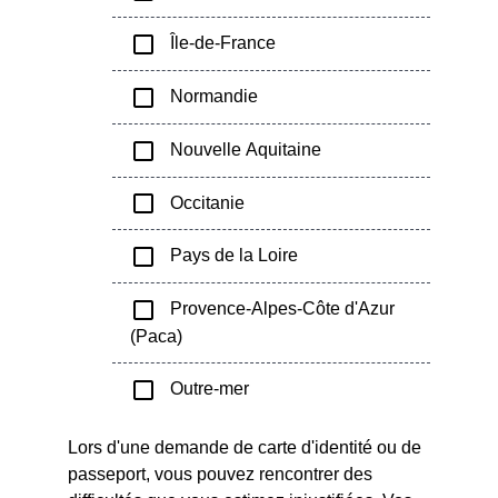
check_box_outline_blank
Île-de-France
check_box_outline_blank
Normandie
check_box_outline_blank
Nouvelle Aquitaine
check_box_outline_blank
Occitanie
check_box_outline_blank
Pays de la Loire
check_box_outline_blank
Provence-Alpes-Côte d'Azur
(Paca)
check_box_outline_blank
Outre-mer
Lors d'une demande de carte d'identité ou de
passeport, vous pouvez rencontrer des