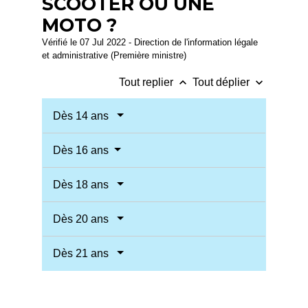
SCOOTER OU UNE
MOTO ?
Vérifié le 07 Jul 2022 - Direction de l'information légale
et administrative (Première ministre)
keyboard_arrow_up
keyboard_arrow_down
Tout replier
Tout déplier
Dès 14 ans
Dès 16 ans
Dès 18 ans
Dès 20 ans
Dès 21 ans