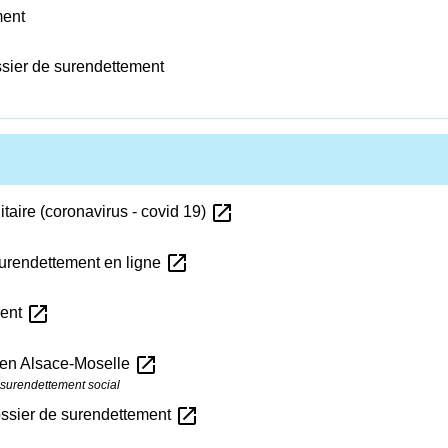
ment
ossier de surendettement
open_in_new
itaire (coronavirus - covid 19)
open_in_new
surendettement en ligne
open_in_new
ment
open_in_new
le en Alsace-Moselle
surendettement social
open_in_new
 dossier de surendettement