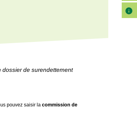
info
 dossier de surendettement
ous pouvez saisir la
commission de