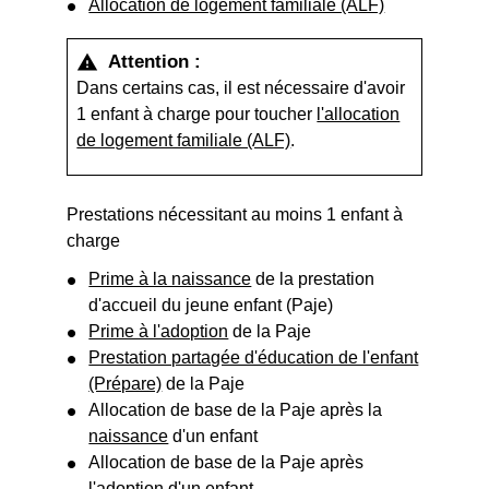
Allocation de logement familiale (ALF)
Attention :
warning
Dans certains cas, il est nécessaire d'avoir
1 enfant à charge pour toucher
l'allocation
de logement familiale (ALF)
.
Prestations nécessitant au moins 1 enfant à
charge
Prime à la naissance
de la prestation
d'accueil du jeune enfant (Paje)
Prime à l'adoption
de la Paje
Prestation partagée d'éducation de l'enfant
(Prépare)
de la Paje
Allocation de base de la Paje après la
naissance
d'un enfant
Allocation de base de la Paje après
l'adoption
d'un enfant