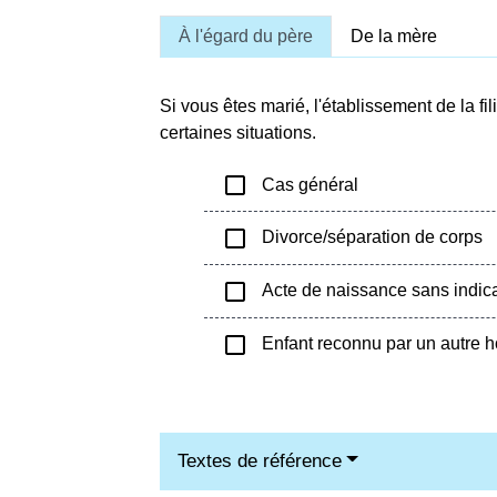
À l'égard du père
De la mère
Si vous êtes marié, l'établissement de la fi
certaines situations.
check_box_outline_blank
Cas général
check_box_outline_blank
Divorce/séparation de corps
check_box_outline_blank
Acte de naissance sans indica
check_box_outline_blank
Enfant reconnu par un autre
Textes de référence