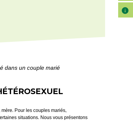
info
 né dans un couple marié
 HÉTÉROSEXUEL
sa mère. Pour les couples mariés,
 certaines situations. Nous vous présentons