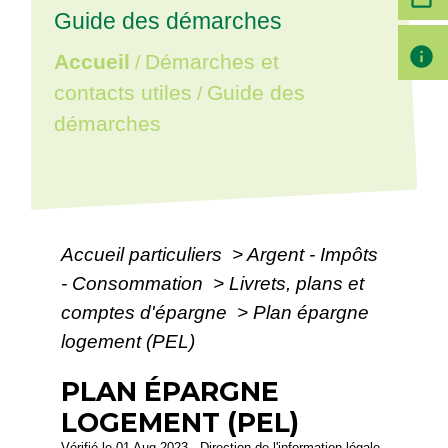
Guide des démarches
info
Accueil
Démarches et
/
contacts utiles
Guide des
/
démarches
Accueil particuliers
>
Argent - Impôts
- Consommation
>
Livrets, plans et
comptes d'épargne
>
Plan épargne
logement (PEL)
PLAN ÉPARGNE
LOGEMENT (PEL)
Vérifié le 01 Aug 2023 - Direction de l'information légale