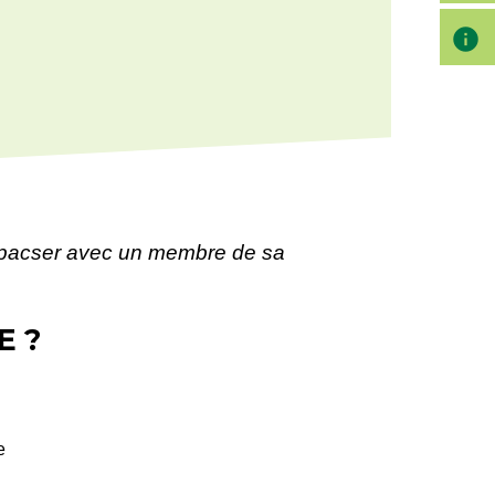
info
 pacser avec un membre de sa
E ?
e