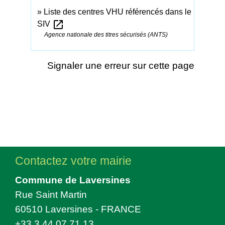
Liste des centres VHU référencés dans le
open_in_new
SIV
Agence nationale des titres sécurisés (ANTS)
Signaler une erreur sur cette page
Contactez votre mairie
Commune de Laversines
Rue Saint Martin
60510 Laversines - FRANCE
+33 3 44 07 71 13