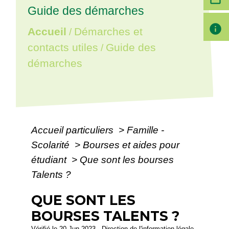
Guide des démarches
info
Accueil
Démarches et
/
contacts utiles
Guide des
/
démarches
Accueil particuliers
>
Famille -
Scolarité
>
Bourses et aides pour
étudiant
>
Que sont les bourses
Talents ?
QUE SONT LES
BOURSES TALENTS ?
Vérifié le 20 Jun 2023 - Direction de l'information légale