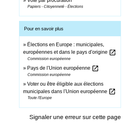
Vote par procuration
Papiers - Citoyenneté - Élections
Pour en savoir plus
Élections en Europe : municipales,
open_in_new
européennes et dans le pays d'origine
Commission européenne
open_in_new
Pays de l'Union européenne
Commission européenne
Voter ou être éligible aux élections
open_in_new
municipales dans l'Union européenne
Toute l'Europe
Signaler une erreur sur cette page