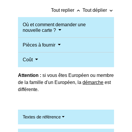
keyboard_arrow_up
keyboard_arrow_down
Tout replier
Tout déplier
Où et comment demander une
nouvelle carte ?
Pièces à fournir
Coût
Attention :
si vous êtes Européen ou membre
de la famille d'un Européen, la
démarche
est
différente.
Textes de référence