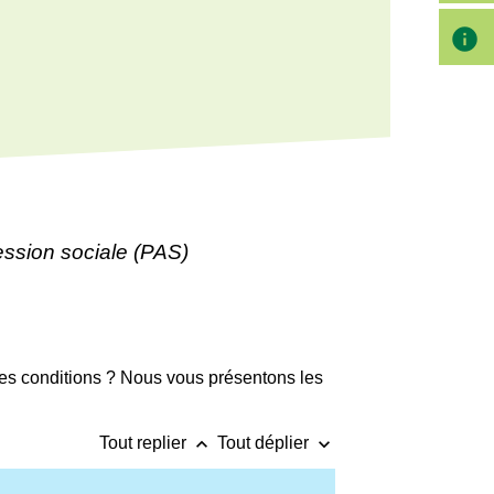
info
ession sociale (PAS)
lles conditions ? Nous vous présentons les
keyboard_arrow_up
keyboard_arrow_down
Tout replier
Tout déplier