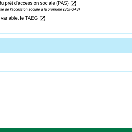
open_in_new
du prêt d'accession sociale (PAS)
tie de l'accession sociale à la propriété (SGFGAS)
open_in_new
ou variable, le TAEG