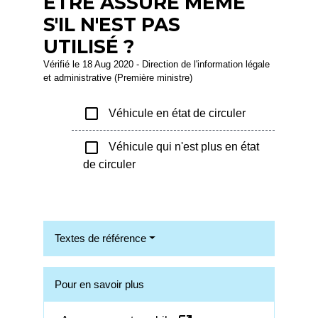
ÊTRE ASSURÉ MÊME
S'IL N'EST PAS
UTILISÉ ?
Vérifié le 18 Aug 2020 - Direction de l'information légale
et administrative (Première ministre)
check_box_outline_blank
Véhicule en état de circuler
check_box_outline_blank
Véhicule qui n'est plus en état
de circuler
Textes de référence
Pour en savoir plus