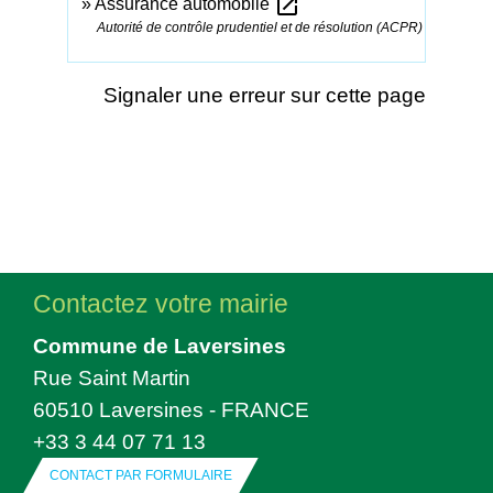
open_in_new
Assurance automobile
Autorité de contrôle prudentiel et de résolution (ACPR)
Signaler une erreur sur cette page
Contactez votre mairie
Commune de Laversines
Rue Saint Martin
60510 Laversines - FRANCE
+33 3 44 07 71 13
CONTACT PAR FORMULAIRE