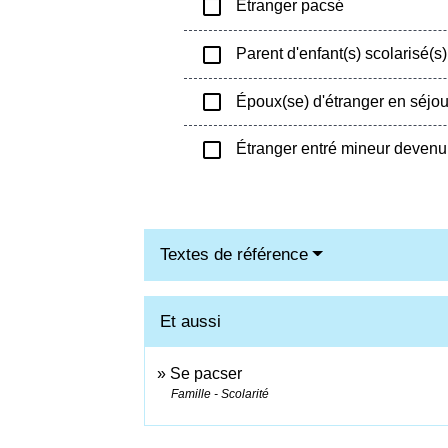
check_box_outline_blank
Étranger pacsé
check_box_outline_blank
Parent d'enfant(s) scolarisé(s)
check_box_outline_blank
Époux(se) d'étranger en séjour
check_box_outline_blank
Étranger entré mineur devenu
Textes de référence
Et aussi
Se pacser
Famille - Scolarité