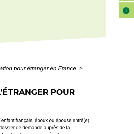
info
ulation pour étranger en France
>
 L'ÉTRANGER POUR
d'enfant français, époux ou épouse entré(e)
n dossier de demande auprès de la