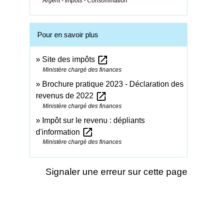
Argent - Impôts - Consommation
Pour en savoir plus
open_in_new
Site des impôts
Ministère chargé des finances
Brochure pratique 2023 - Déclaration des
open_in_new
revenus de 2022
Ministère chargé des finances
Impôt sur le revenu : dépliants
open_in_new
d'information
Ministère chargé des finances
Signaler une erreur sur cette page