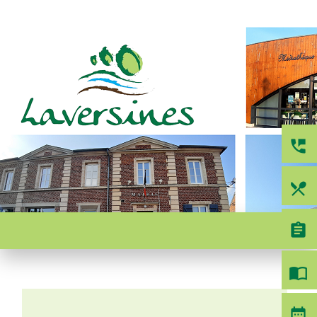
perm_phone_msg
local_dining
menu
assignment
import_contacts
date_range