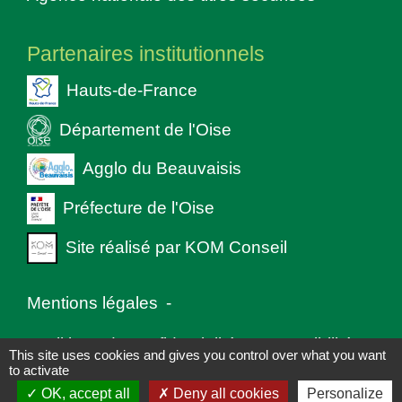
Partenaires institutionnels
Hauts-de-France
Département de l'Oise
Agglo du Beauvaisis
Préfecture de l'Oise
Site réalisé par KOM Conseil
Mentions légales
-
Politique de confidentialité
-
Accessibilité
-
This site uses cookies and gives you control over what you want
to activate
Plan du site
-
Gestion des cookies
OK, accept all
Deny all cookies
Personalize