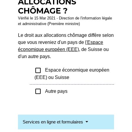
ALLOCATIONS
CHÔMAGE ?
Vérifié le 15 Mar 2021 - Direction de l'information légale
et administrative (Première ministre)
Le droit aux allocations chômage diffère selon
que vous reveniez d'un pays de
l'Espace
économique européen (EEE)
, de Suisse ou
d'un autre pays.
check_box_outline_blank
Espace économique européen
(EEE) ou Suisse
check_box_outline_blank
Autre pays
Services en ligne et formulaires