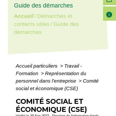
Guide des démarches
info
Accueil
Démarches et
/
contacts utiles
Guide des
/
démarches
Accueil particuliers
>
Travail -
Formation
>
Représentation du
personnel dans l'entreprise
>
Comité
social et économique (CSE)
COMITÉ SOCIAL ET
ÉCONOMIQUE (CSE)
Vérifié le 29 Sep 2022 - Direction de l'information légale