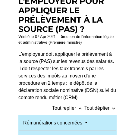
L'EMPLOYEUR POUR
APPLIQUER LE
PRÉLÈVEMENT À LA
SOURCE (PAS) ?
Vérifié le 07 Apr 2021 - Direction de l'information légale
et administrative (Première ministre)
L'employeur doit appliquer le prélèvement à
la source (PAS) sur les revenus des salariés.
Il doit respecter les taux transmis par les
services des impôts au moyen d'une
procédure en 2 temps : le dépôt de la
déclaration sociale nominative (DSN) suivi du
compte rendu métier (CRM).
keyboard_arrow_up
keyboard_arrow_down
Tout replier
Tout déplier
Rémunérations concernées