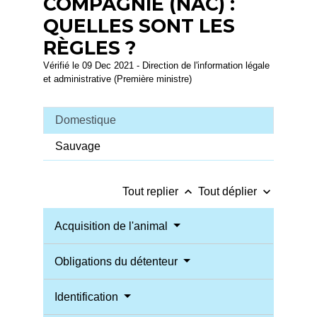
COMPAGNIE (NAC) :
QUELLES SONT LES
RÈGLES ?
Vérifié le 09 Dec 2021 - Direction de l'information légale
et administrative (Première ministre)
Domestique
Sauvage
keyboard_arrow_up
keyboard_arrow_down
Tout replier
Tout déplier
Acquisition de l'animal
Obligations du détenteur
Identification