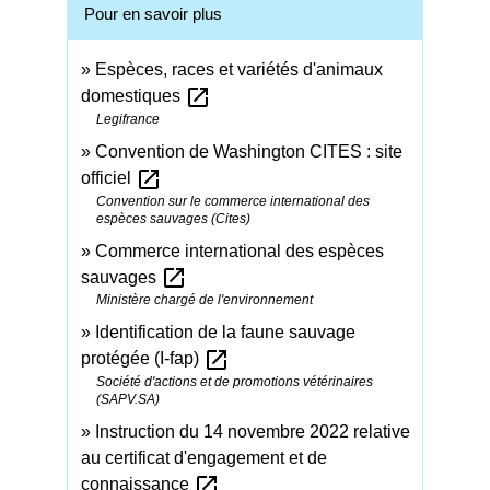
Pour en savoir plus
Espèces, races et variétés d'animaux
open_in_new
domestiques
Legifrance
Convention de Washington CITES : site
open_in_new
officiel
Convention sur le commerce international des
espèces sauvages (Cites)
Commerce international des espèces
open_in_new
sauvages
Ministère chargé de l'environnement
Identification de la faune sauvage
open_in_new
protégée (I-fap)
Société d'actions et de promotions vétérinaires
(SAPV.SA)
Instruction du 14 novembre 2022 relative
au certificat d'engagement et de
open_in_new
connaissance