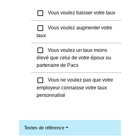
check_box_outline_blank
Vous voulez baisser votre taux
check_box_outline_blank
Vous voulez augmenter votre
taux
check_box_outline_blank
Vous voulez un taux moins
élevé que celui de votre époux ou
partenaire de Pacs
check_box_outline_blank
Vous ne voulez pas que votre
employeur connaisse votre taux
personnalisé
Textes de référence