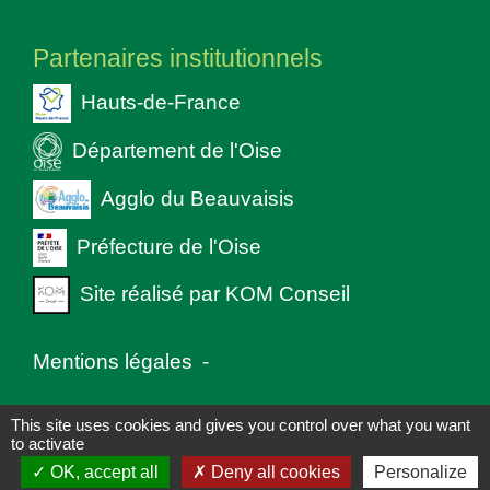
Partenaires institutionnels
Hauts-de-France
Département de l'Oise
Agglo du Beauvaisis
Préfecture de l'Oise
Site réalisé par KOM Conseil
Mentions légales
-
Politique de confidentialité
-
Accessibilité
-
This site uses cookies and gives you control over what you want
to activate
Plan du site
-
Gestion des cookies
OK, accept all
Deny all cookies
Personalize