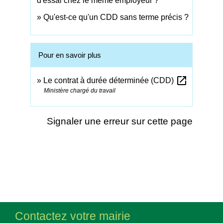
d'essai chez le même employeur ?
Qu'est-ce qu'un CDD sans terme précis ?
Pour en savoir plus
open_in_new
Le contrat à durée déterminée (CDD)
Ministère chargé du travail
Signaler une erreur sur cette page
Contactez votre mairie