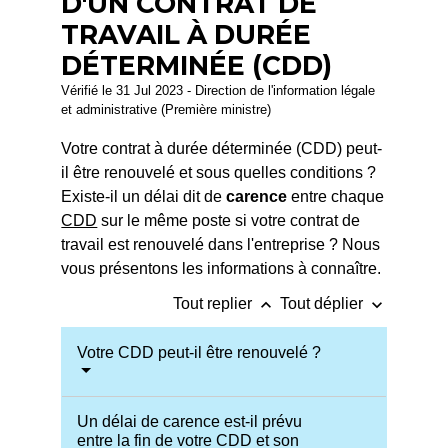
D'UN CONTRAT DE
TRAVAIL À DURÉE
DÉTERMINÉE (CDD)
Vérifié le 31 Jul 2023 - Direction de l'information légale
et administrative (Première ministre)
Votre contrat à durée déterminée (CDD) peut-
il être renouvelé et sous quelles conditions ?
Existe-il un délai dit de
carence
entre chaque
CDD
sur le même poste si votre contrat de
travail est renouvelé dans l'entreprise ? Nous
vous présentons les informations à connaître.
keyboard_arrow_up
keyboard_arrow_down
Tout replier
Tout déplier
Votre CDD peut-il être renouvelé ?
Un délai de carence est-il prévu
entre la fin de votre CDD et son