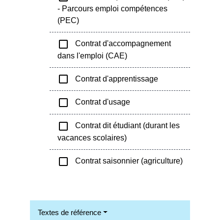
- Parcours emploi compétences
(PEC)
check_box_outline_blank
Contrat d'accompagnement
dans l'emploi (CAE)
check_box_outline_blank
Contrat d'apprentissage
check_box_outline_blank
Contrat d'usage
check_box_outline_blank
Contrat dit étudiant (durant les
vacances scolaires)
check_box_outline_blank
Contrat saisonnier (agriculture)
Textes de référence