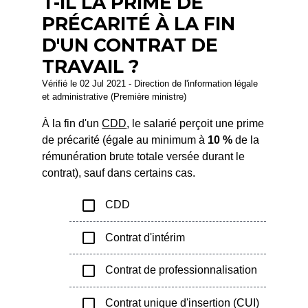
T-IL LA PRIME DE
PRÉCARITÉ À LA FIN
D'UN CONTRAT DE
TRAVAIL ?
Vérifié le 02 Jul 2021 - Direction de l'information légale
et administrative (Première ministre)
À la fin d'un
CDD
, le salarié perçoit une prime
de précarité (égale au minimum à
10 %
de la
rémunération brute totale versée durant le
contrat), sauf dans certains cas.
check_box_outline_blank
CDD
check_box_outline_blank
Contrat d'intérim
check_box_outline_blank
Contrat de professionnalisation
check_box_outline_blank
Contrat unique d'insertion (CUI)