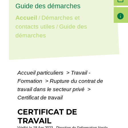
Guide des démarches
info
Accueil
Démarches et
/
contacts utiles
Guide des
/
démarches
Accueil particuliers
>
Travail -
Formation
>
Rupture du contrat de
travail dans le secteur privé
>
Certificat de travail
CERTIFICAT DE
TRAVAIL
Vérifié le 18 Apr 2023 - Direction de l'information légale