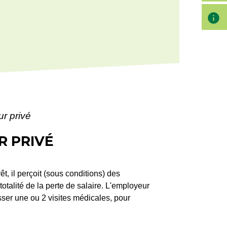
info
ur privé
R PRIVÉ
t, il perçoit (sous conditions) des
talité de la perte de salaire. L'employeur
sser une ou 2 visites médicales, pour