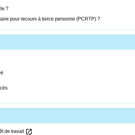
le ?
taire pour recours à tierce personne (PCRTP) ?
vé
écès
open_in_new
t de travail