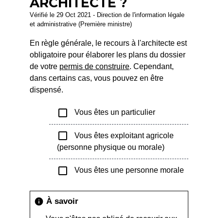
ARCHITECTE ?
Vérifié le 29 Oct 2021 - Direction de l'information légale
et administrative (Première ministre)
En règle générale, le recours à l'architecte est
obligatoire pour élaborer les plans du dossier
de votre
permis de construire
. Cependant,
dans certains cas, vous pouvez en être
dispensé.
check_box_outline_blank
Vous êtes un particulier
check_box_outline_blank
Vous êtes exploitant agricole
(personne physique ou morale)
check_box_outline_blank
Vous êtes une personne morale
À savoir
info