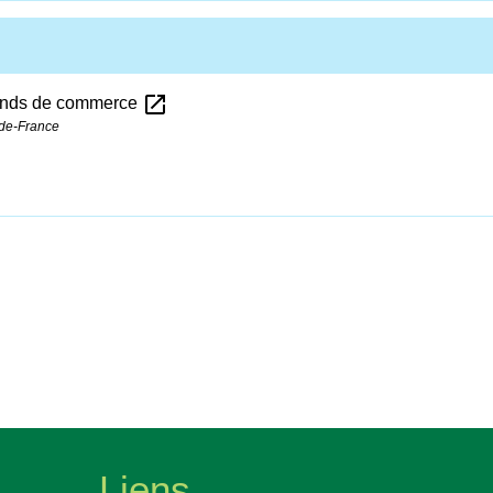
open_in_new
 fonds de commerce
-de-France
Liens