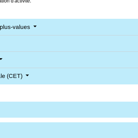
ion d'activité.
 plus-values
ale (CET)