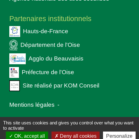
Partenaires institutionnels
Hauts-de-France
Département de l'Oise
Agglo du Beauvaisis
Préfecture de l'Oise
Site réalisé par KOM Conseil
Mentions légales
-
Politique de confidentialité
-
Accessibilité
-
This site uses cookies and gives you control over what you want
to activate
Plan du site
-
Gestion des cookies
OK, accept all
Deny all cookies
Personalize