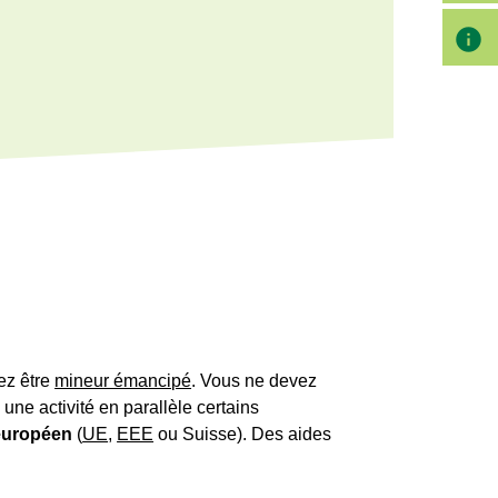
info
ez être
mineur émancipé
. Vous ne devez
à une activité en parallèle certains
européen
(
UE
,
EEE
ou Suisse). Des aides