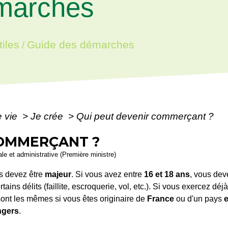
marches
iles
Guide des démarches
/
e vie
>
Je crée
>
Qui peut devenir commerçant ?
COMMERÇANT ?
gale et administrative (Première ministre)
s devez être
majeur
. Si vous avez entre
16 et 18 ans
, vous dev
tains délits (faillite, escroquerie, vol, etc.). Si vous exercez déj
sont les mêmes si vous êtes originaire de
France
ou d'un pays
ngers
.