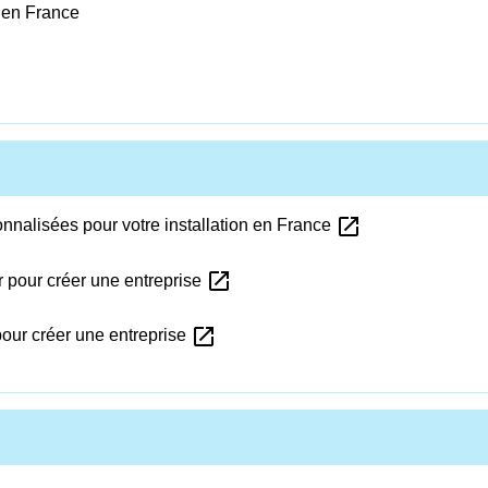
 en France
open_in_new
nnalisées pour votre installation en France
open_in_new
r pour créer une entreprise
open_in_new
our créer une entreprise