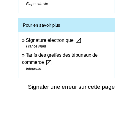
Étapes de vie
Pour en savoir plus
open_in_new
Signature électronique
France Num
Tarifs des greffes des tribunaux de
open_in_new
commerce
Infogreffe
Signaler une erreur sur cette page