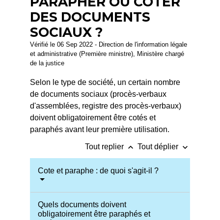
PARAPHER OU COTER
DES DOCUMENTS
SOCIAUX ?
Vérifié le 06 Sep 2022 - Direction de l'information légale
et administrative (Première ministre), Ministère chargé
de la justice
Selon le type de société, un certain nombre
de documents sociaux (procès-verbaux
d'assemblées, registre des procès-verbaux)
doivent obligatoirement être cotés et
paraphés avant leur première utilisation.
keyboard_arrow_up
keyboard_arrow_down
Tout replier
Tout déplier
Cote et paraphe : de quoi s'agit-il ?
Quels documents doivent
obligatoirement être paraphés et