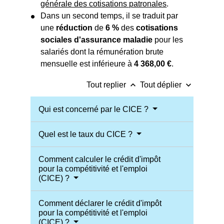
générale des cotisations patronales
.
Dans un second temps, il se traduit par
une
réduction
de
6 %
des
cotisations
sociales d'assurance maladie
pour les
salariés dont la rémunération brute
mensuelle est inférieure à
4 368,00 €
.
keyboard_arrow_up
keyboard_arrow_down
Tout replier
Tout déplier
Qui est concerné par le CICE ?
Quel est le taux du CICE ?
Comment calculer le crédit d'impôt
pour la compétitivité et l'emploi
(CICE) ?
Comment déclarer le crédit d'impôt
pour la compétitivité et l'emploi
(CICE) ?