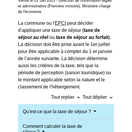
Vérifié le 01 Jan 2023 - Direction de l'information légale
et administrative (Première ministre), Ministère chargé
de l'économie
La commune ou l'
EPCI
peut décider
d'appliquer une taxe de séjour (
taxe de
séjour au réel
ou
taxe de séjour au forfait
).
La décision doit être prise avant le 1
er
juillet
pour être applicable à compter du 1
er
janvier
de l’année suivante. La décision détermine
aussi les critères de la taxe, tels que la
période de perception (saison touristique) ou
le montant applicable selon la nature et le
classement de l'hébergement.
keyboard_arrow_up
keyboard_arrow_down
Tout replier
Tout déplier
Qu'est-ce que la taxe de séjour ?
Comment calculer la taxe de
séjour ?