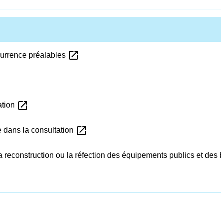
open_in_new
currence préalables
open_in_new
ation
open_in_new
e dans la consultation
 la reconstruction ou la réfection des équipements publics et d