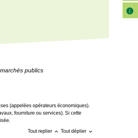
info
marchés publics
prises (appelées opérateurs économiques).
vaux, fourniture ou services). Si cette
isée.
keyboard_arrow_up
keyboard_arrow_down
Tout replier
Tout déplier