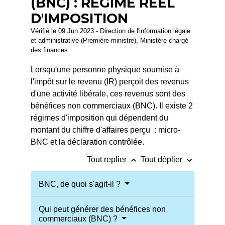
(BNC) : RÉGIME RÉEL
D'IMPOSITION
Vérifié le 09 Jun 2023 - Direction de l'information légale
et administrative (Première ministre), Ministère chargé
des finances
Lorsqu'une personne physique soumise à
l'impôt sur le revenu (IR) perçoit des revenus
d'une activité libérale, ces revenus sont des
bénéfices non commerciaux (BNC). Il existe 2
régimes d'imposition qui dépendent du
montant du chiffre d'affaires perçu : micro-
BNC et la déclaration contrôlée.
keyboard_arrow_up
keyboard_arrow_down
Tout replier
Tout déplier
BNC, de quoi s'agit-il ?
Qui peut générer des bénéfices non
commerciaux (BNC) ?