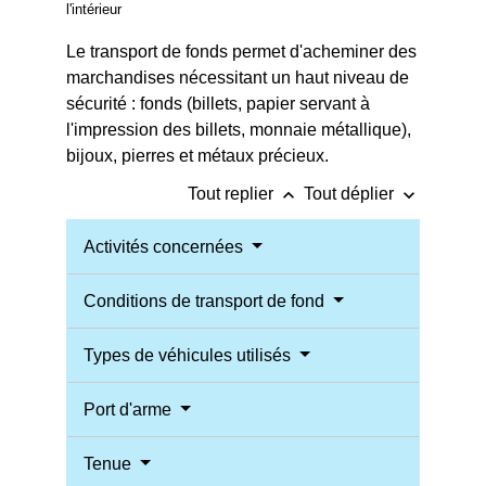
l'intérieur
Le transport de fonds permet d'acheminer des
marchandises nécessitant un haut niveau de
sécurité : fonds (billets, papier servant à
l'impression des billets, monnaie métallique),
bijoux, pierres et métaux précieux.
keyboard_arrow_up
keyboard_arrow_down
Tout replier
Tout déplier
Activités concernées
Conditions de transport de fond
Types de véhicules utilisés
Port d'arme
Tenue