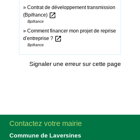
Contrat de développement transmission
open_in_new
(Bpifrance)
Bpifrance
Comment financer mon projet de reprise
open_in_new
d'entreprise ?
Bpifrance
Signaler une erreur sur cette page
Contactez votre mairie
Commune de Laversines