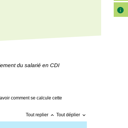
info
iement du salarié en CDI
savoir comment se calcule cette
keyboard_arrow_up
keyboard_arrow_down
Tout replier
Tout déplier