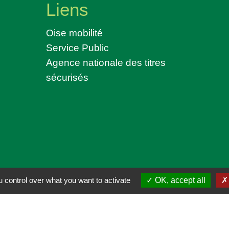
Liens
Oise mobilité
Service Public
Agence nationale des titres
sécurisés
ntialité
-
Accessibilité
-
Plan du site
-
Gestion des
 control over what you want to activate
OK, accept all
Site créé en partenariat avec Réseau des Communes